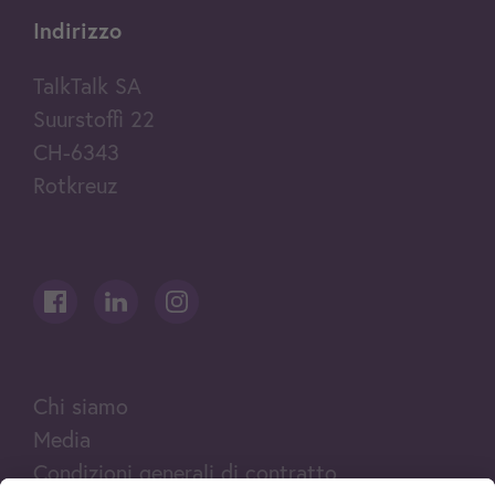
Indirizzo
TalkTalk SA
Suurstoffi 22
CH-6343
Rotkreuz
Chi siamo
Media
Condizioni generali di contratto