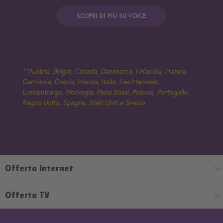
SCOPRI DI PIÙ SU VOICE
**Austria, Belgio, Canada, Danimarca, Finlandia, Francia,
Germania, Grecia, Irlanda, Italia, Liechtenstein,
Lussemburgo, Norvegia, Paesi Bassi, Polonia, Portogallo,
Regno Unito, Spagna, Stati Uniti e Svezia
Offerta Internet
Offerta TV
Offerta Internet
Scegli la velocità di connessione più adatta alle tue esigenze: