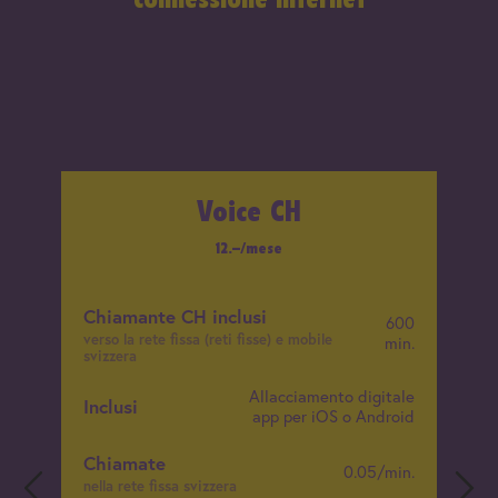
Voice CH
12.–/mese
Chiamante CH inclusi
600
verso la rete fissa (reti fisse) e mobile
min.
svizzera
Allacciamento digitale
Inclusi
app per iOS o Android
Chiamate
0.05/min.
nella rete fissa svizzera