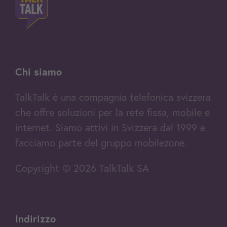
Prezzo al mese
AGGIUNGI AL
- TV Box in omaggio
CARRELLO
49.95
- WebTV e MobileTV
Tu navighi tramite rete mobile e
- Fino a 500 registrazioni
utilizzi una carta SIM
Chi siamo
- Replay fino a 7 giorni
TalkTalk è una compagnia telefonica svizzera
- Pausa live
Per saperne di più
che offre soluzioni per la rete fissa, mobile e
- Nessuna pubblicità durante il
internet. Siamo attivi in Svizzera dal 1999 e
replay*
facciamo parte del gruppo mobilezone.
- Possibilità di saltare gli spot
pubblicitari*
Copyright © 2026 TalkTalk SA
Home Fast (4G)
Dati in Svizzera: inclusi senza
limiti
Prezzo al mese
64.95
Indirizzo
Router 4G incluso
AGGIUNGI AL
Costo di attivazione:
CARRELLO