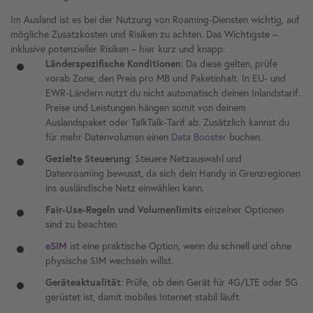
Im Ausland ist es bei der Nutzung von Roaming-Diensten wichtig, auf
mögliche Zusatzkosten und Risiken zu achten. Das Wichtigste –
inklusive potenzieller Risiken – hier kurz und knapp:
Länderspezifische Konditionen
: Da diese gelten, prüfe
vorab Zone, den Preis pro MB und Paketinhalt. In EU- und
EWR-Ländern nutzt du nicht automatisch deinen Inlandstarif.
Preise und Leistungen hängen somit von deinem
Auslandspaket oder
TalkTalk-Tarif ab. Zusätzlich kannst du
für mehr Datenvolumen einen
Data Booster
buchen.
Gezielte Steuerung
: Steuere Netzauswahl und
Datenroaming bewusst, da sich dein Handy in Grenzregionen
ins ausländische Netz einwählen kann.
Fair-Use-Regeln und Volumenlimits
einzelner Optionen
sind zu beachten
eSIM
ist eine praktische Option, wenn du schnell und ohne
physische SIM wechseln willst.
Geräteaktualität
: Prüfe, ob dein Gerät für 4G/LTE oder 5G
gerüstet ist, damit mobiles Internet stabil läuft.