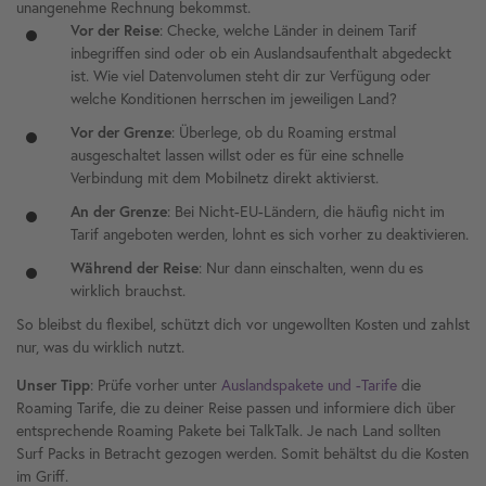
unangenehme Rechnung bekommst.
Vor der Reise
: Checke, welche Länder in deinem Tarif
inbegriffen sind oder ob ein Auslandsaufenthalt abgedeckt
ist. Wie viel Datenvolumen steht dir zur Verfügung oder
welche Konditionen herrschen im jeweiligen Land?
Vor der Grenze
: Überlege, ob du Roaming erstmal
ausgeschaltet lassen willst oder es für eine schnelle
Verbindung mit dem Mobilnetz direkt aktivierst.
An der Grenze
: Bei Nicht-EU-Ländern, die häufig nicht im
Tarif angeboten werden, lohnt es sich vorher zu deaktivieren.
Während der Reise
: Nur dann einschalten, wenn du es
wirklich brauchst.
So bleibst du flexibel, schützt dich vor ungewollten Kosten und zahlst
nur, was du wirklich nutzt.
Unser Tipp
: Prüfe vorher unter
Auslandspakete und -Tarife
die
Roaming Tarife, die zu deiner Reise passen und informiere dich über
entsprechende Roaming Pakete bei TalkTalk. Je nach Land sollten
Surf Packs in Betracht gezogen werden. Somit behältst du die Kosten
im Griff.