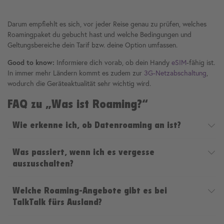
Darum empfiehlt es sich, vor jeder Reise genau zu prüfen, welches
Roamingpaket du gebucht hast und welche Bedingungen und
Geltungsbereiche dein Tarif bzw. deine Option umfassen.
Good to know:
Informiere dich vorab, ob dein Handy
eSIM
-fähig ist.
In immer mehr Ländern kommt es zudem zur
3G-Netzabschaltung
,
wodurch die Geräteaktualität sehr wichtig wird.
FAQ zu „Was ist Roaming?“
Wie erkenne ich, ob Datenroaming an ist?
Ob dein Datenroaming aktiv ist, siehst du direkt an deinem
Was passiert, wenn ich es vergesse
Smartphone: Neben der Signalstärke erscheint ein kleines „R“
auszuschalten?
oder der Schriftzug „Roam“. In den Einstellungen unter „Mobiles
Netz“ oder „Verbindungen“ findest du ebenfalls den Schalter, der
Lässt du Datenroaming versehentlich an, kann dein Handy im
den aktuellen Status anzeigt. Wenn du unsicher bist, lohnt sich ein
Welche Roaming-Angebote gibt es bei
Ausland automatisch eine mobile Verbindung herstellen und Daten
kurzer Blick dorthin, damit du sofort im Bilde bist und keine
TalkTalk fürs Ausland?
verbrauchen. Das kann bei nicht festgelegtem Datenlimit oder
unnötigen Kosten entstehen.
Tarif schnell teuer werden, da jede MB-Nutzung einzeln berechnet
TalkTalk bietet dir verschiedene Optionen, damit du im Ausland
wird. Apps im Hintergrund sind hierbei echte Datenfresser.