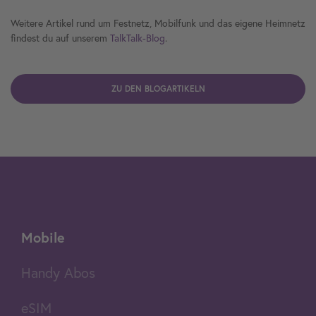
flexibel und kostensicher surfst:
Weitere Artikel rund um Festnetz, Mobilfunk und das eigene Heimnetz
Auslandspakete und -Tarife oder Handy Abos
:
findest du auf unserem
TalkTalk-Blog
.
Roaming-Kosten kontrollieren und planbar machen.
Data Booster
: Zusätzliches Datenvolumen, das du bei
Bedarf schnell dazu buchst.
ZU DEN BLOGARTIKELN
eSIM-Lösungen
: Für kompatible Geräte, um ohne
physische SIM-Karte ins ausländische Netz zu kommen.
Mobile
Handy Abos
eSIM