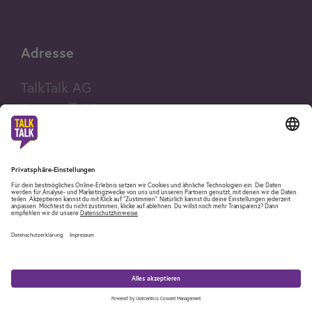
Adresse
TalkTalk AG
Suurstoffi 22
CH-6343
Rotkreuz
Über uns
Medien