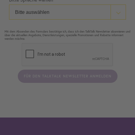
Mit dem Absenden des Formulars bestätige ich, dass ich den TalkTalk Newsletter abonnieren und
über die aktuellen Angebote, Dienstleistungen, spezielle Promotionen und Rabatte informiert
werden möchte.
FÜR DEN TALKTALK NEWSLETTER ANMELDEN