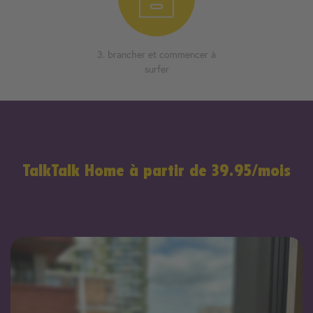
3. brancher et commencer à
surfer
TalkTalk Home à partir de 39.95/mois