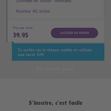
Données en Suisse : illimitées
Routeur 4G inclus
Prix par mois
AJOUTER AU PANIER
39.95
Tu surfes via le réseau mobile et utilises
une carte SIM
En savoir plus
S'inscrire, c'est facile