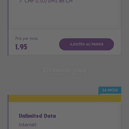
✓ CHF 0.10/SMS en CH
Prix par mois
AJOUTER AU PANIER
1.95
En savoir plus
24 MOIS
Unlimited Data
Internet: