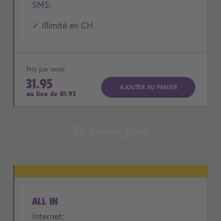
SMS:
✓ Illimité en CH
Prix par mois
31.95
AJOUTER AU PANIER
au lieu de
81.95
En savoir plus
ALL IN
Internet: