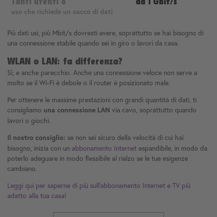
Tanti utenti o
da 1 Gbit/s
uso che richiede un sacco di dati
Più dati usi, più Mbit/s dovresti avere, soprattutto se hai bisogno di
una connessione stabile quando sei in giro o lavori da casa.
WLAN o LAN: fa differenza?
Sì, e anche parecchio. Anche una connessione veloce non serve a
molto se il Wi-Fi è debole o il router è posizionato male.
Per ottenere le massime prestazioni con grandi quantità di dati, ti
consigliamo
via cavo, soprattutto quando
una connessione LAN
lavori o giochi.
se non sei sicuro della velocità di cui hai
Il nostro consiglio:
bisogno, inizia con un
abbonamento Internet
espandibile, in modo da
poterlo adeguare in modo flessibile al rialzo se le tue esigenze
cambiano.
Leggi qui per saperne di più sull'abbonamento Internet e TV più
adatto alla tua casa!