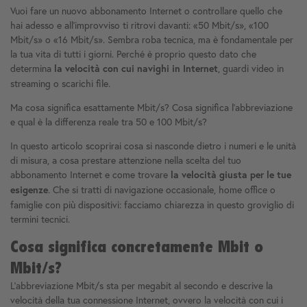
Vuoi fare un nuovo abbonamento Internet o controllare quello che
hai adesso e all'improvviso ti ritrovi davanti: «50 Mbit/s», «100
Mbit/s» o «16 Mbit/s». Sembra roba tecnica, ma è fondamentale per
la tua vita di tutti i giorni. Perché è proprio questo dato che
determina
, guardi video in
la velocità con cui navighi in Internet
streaming o scarichi file.
Ma cosa significa esattamente Mbit/s? Cosa significa l'abbreviazione
e qual è la differenza reale tra 50 e 100 Mbit/s?
In questo articolo scoprirai cosa si nasconde dietro i numeri e le unità
di misura, a cosa prestare attenzione nella scelta del tuo
abbonamento Internet e come trovare
la velocità giusta per le tue
. Che si tratti di navigazione occasionale, home office o
esigenze
famiglie con più dispositivi: facciamo chiarezza in questo groviglio di
termini tecnici.
Cosa significa concretamente Mbit o
Mbit/s?
L'abbreviazione Mbit/s sta per megabit al secondo e descrive la
velocità della tua connessione Internet, ovvero la velocità con cui i