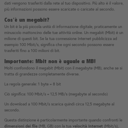
dati vengono trasferiti dalla rete al tuo dispositivo. Più alto è il valore,
più informazioni possono essere scaricate o caricate al secondo.
Cos'è un megabit?
Un bit è la più piccola unità di informazione digitale, praticamente un
minuscolo mattoncino delle tue attività online. Un megabit (Mbit) è un
milione di questi bit. Se la tua connessione Internet pubblicizza ad
esempio 100 Mbit/s, significa che ogni secondo possono essere
trasferiti fino a 100 milioni di bit.
Importante: Mbit non è uguale a MB!
Molti confondono il megabit (Mbit) con il megabyte (MB), anche se si
tratta di grandezze completamente diverse.
La regola generale: 1 byte = 8 bit
Ciò significa: 100 Mbit/s = 12,5 MB/s (megabyte al secondo)
Un download a 100 Mbit/s scarica quindi circa 12,5 megabyte al
secondo.
Questa distinzione è particolarmente importante quando confronti le
(MB, GB) con la tua
(Mbit/s),
dimensioni dei file
velocità Internet