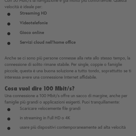
Con 50 Mbit/s la navigazione è già molto più confortevole. Questa
velocità è ideale per:
Streaming HD
Videotelefonie
Gioco online
Servizi cloud nell'home office
Anche se ci sono più persone connesse alla rete allo stesso tempo, la
connessione di solito rimane stabile. Per single, coppie o famiglie
piccole, questa è una buona soluzione a tutto tondo, soprattutto se ti
interessa avere una connessione Internet affidabile.
Cosa vuol dire 100 Mbit/s?
Una connessione a 100 Mbit/s offre un sacco di margine, anche per
famiglie più grandi o applicazioni esigenti. Puoi tranquillamente:
Scaricare velocemente file grandi
in streaming in Full HD o 4K
usare più dispositivi contemporaneamente ad alta velocità