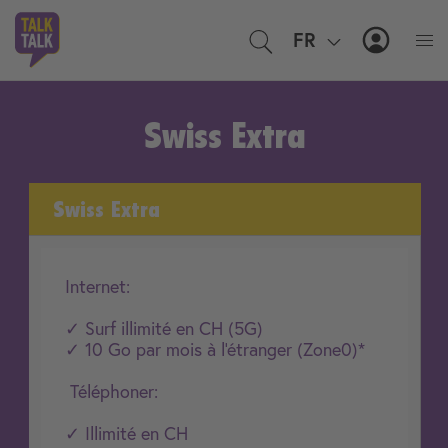
FR
EN
MyTal
Swiss Extra
Swiss Extra
Internet:
✓ Surf illimité en CH (5G)
✓ 10 Go par mois à l'étranger (Zone0)*
Téléphoner:
✓ Illimité en CH